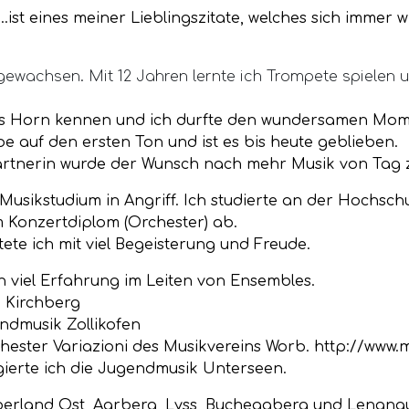
..ist eines meiner Lieblingszitate, welches sich immer 
gewachsen. Mit 12 Jahren lernte ich Trompete spielen u
g das Horn kennen und ich durfte den wundersamen Mo
be auf den ersten Ton und ist es bis heute geblieben.
rtnerin wurde der Wunsch nach mehr Musik von Tag z
usikstudium in Angriff. Ich studierte an der Hochschu
 Konzertdiplom (Orchester) ab.
ete ich mit viel Begeisterung und Freude.
h viel Erfahrung im Leiten von Ensembles.
k Kirchberg
endmusik Zollikofen
rchester Variazioni des Musikvereins Worb.
http://www.
gierte ich die Jugendmusik Unterseen.
berland Ost, Aarberg, Lyss, Bucheggberg und Lengnau.