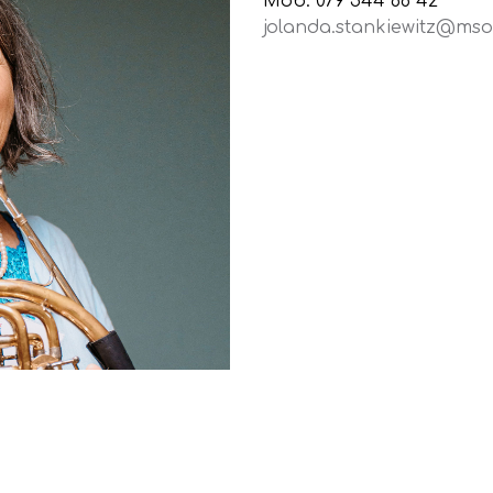
Mob: 079 544 68 42
jolanda.stankiewitz@mso