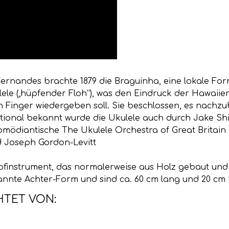
ernandes brachte 1879 die Braguinha, eine lokale F
e („hüpfender Floh“), was den Eindruck der Hawaiier 
 Finger wiedergeben soll. Sie beschlossen, es nachzub
ational bekannt wurde die Ukulele auch durch Jake 
komödiantische The Ukulele Orchestra of Great Britain
d Joseph Gordon-Levitt
upfinstrument, das normalerweise aus Holz gebaut und 
nnte Achter-Form und sind ca. 60 cm lang und 20 cm b
HTET VON: